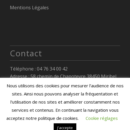
Mentions Légales
Contact
Téléphone :
04 76 34 00 42
Adresse :
58 chemin de Chapoteyre 38450 Miribel
Lanchâtre
Nous utilisons des cookies pour mesurer l’audience de nos
Mail : mairie@miribel-lanchatre.fr
sites. Ainsi nous pouvons analyser la fréquentation et
Horaires d’ouverture :
voir page de contact
l’utilisation de nos sites et améliorer constamment nos
Formulaire de contact
services et contenus. En continuant la navigation vous
acceptez notre politique de cookies.
Cookie réglages
J'accepte