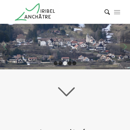
Suivant
1
2
3
4
5