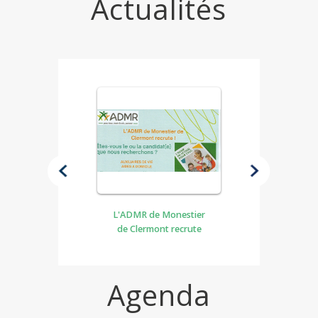
Actualités
ent - 175860
L'ADMR de Monestier
PETIT-DÉ
de Clermont recrute
DÉCOUVE
RECRUT
organisé p
SERVICE
Agenda