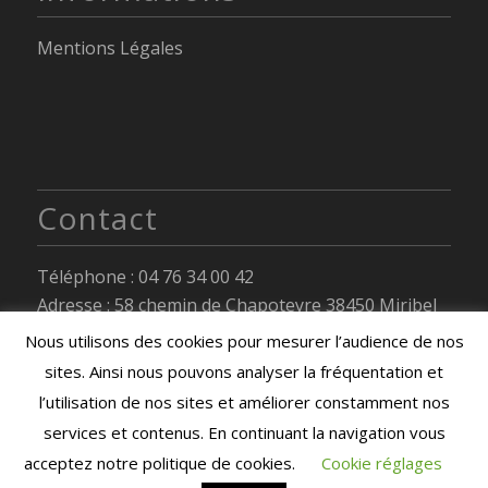
Mentions Légales
Contact
Téléphone :
04 76 34 00 42
Adresse :
58 chemin de Chapoteyre 38450 Miribel
Lanchâtre
Nous utilisons des cookies pour mesurer l’audience de nos
Mail : mairie@miribel-lanchatre.fr
sites. Ainsi nous pouvons analyser la fréquentation et
Horaires d’ouverture :
voir page de contact
l’utilisation de nos sites et améliorer constamment nos
Formulaire de contact
services et contenus. En continuant la navigation vous
acceptez notre politique de cookies.
Cookie réglages